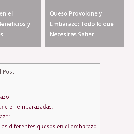
en el
Queso Provolone y
eneficios y
Embarazo: Todo lo que
es
Necesitas Saber
l Post
razo
lone en embarazadas:
azo:
 los diferentes quesos en el embarazo